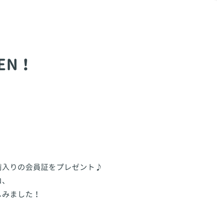
EN！
前入りの会員証をプレゼント♪
ロ、
しみました！