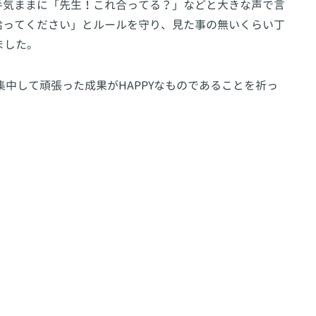
手気ままに「先生！これ合ってる？」などと大きな声で言
拾ってください」とルールを守り、見た事の無いくらい丁
ました。
集中して頑張った成果がHAPPYなものであることを祈っ